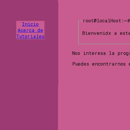
root@localHost:~
Inicio
Acerca de
Bienvenidx a est
Tutoriales
Nos interesa la prog
Puedes encontrarnos